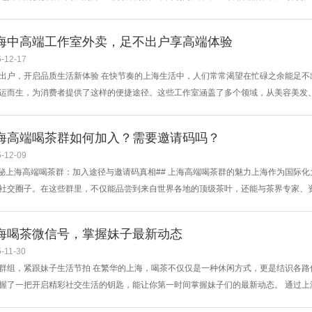
往，熙熙攘攘，充满了活力与生机。同时，这里还有众多的文化场所，上海电影博物
的老照片、电影道具等让人仿佛穿越回了那个电影黄金时代，让人在购物之余，还能感
海中高端工作室外卖，足不出户享高端体验
-12-17
出户，开启品质生活新体验 在快节奏的上海生活中，人们常常渴望在忙碌之余能足
运而生，为消费者提供了这样的便捷途径。这些工作室涵盖了多个领域，从美容美发
人群对于高端体验的需求。 以美容美发服务为例，中高端工作室的外卖服务会安排
师会根据顾客的脸型、气质和个人喜好，设计出最适合的发型，使用的染发、烫发产
海高端喝茶群如何加入？需要邀请码吗？
...
-12-09
探秘上海高端喝茶群：加入途径与邀请码真相## 上海高端喝茶群的魅力上海作为国际
社交圈子。在这些群里，不仅能品尝到来自世界各地的顶级茶叶，还能与茶界专家、
举办线下茶会，感受茶文化的深厚底蕴。在这里，喝茶不再是简单的饮品消费，更是一
### 线下茶会活动上海经常举办各类高端茶会，这些活动是结识茶友、加入高端喝
海喝茶微信号，掌握妹子最新动态
-11-30
群组，紧跟妹子生活节拍 在繁华的上海，喝茶不仅仅是一种休闲方式，更是结识各
握了一把开启精彩社交生活的钥匙，能让你第一时间掌握妹子们的最新动态。 通过
不同领域、不同风格的妹子。无论是文艺清新的才女，还是时尚火辣的都市丽人，都