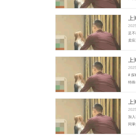
来人
珍贵
上
着...
2025
足不
卖应
不同
发型
上
的同时
2025
# 
特殊
巧，
途径
上
平...
2025
加入
同掌
来自