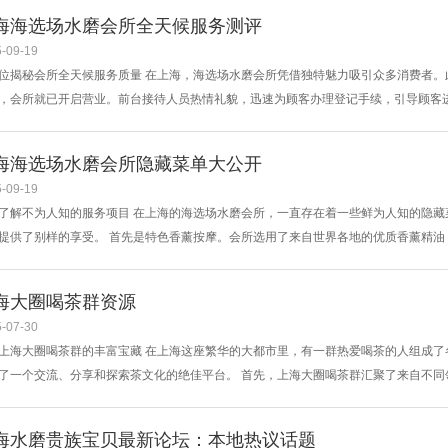
妹子们分享着自己的生活趣事、工作心得、时尚穿搭等，让你仿佛置身于一个充满活
海海选场水磨会所全天候服务测评
..
-09-19
位揭秘会所全天候服务质量 在上海，海选场水磨会所凭借独特魅力吸引众多消费者
，会所就已开启营业。前台接待人员热情礼貌，迅速为顾客办理登记手续，引导顾客
让人能在舒适氛围中放松。 白天时段，按摩技师服务是一大亮点。技师手法娴熟，
务。无论是舒缓疲劳的全身按摩，还是针对特定部位的精准调理，都能让顾客感受到
海海选场水磨会所隐藏菜单大公开
..
-09-19
了解不为人知的服务项目 在上海的海选场水磨会所，一直存在着一些鲜为人知的隐
提供了别样的享受。 首先是特色香薰按摩。会所选用了来自世界各地的优质香薰精
缓身心、放松神经的作用，在按摩过程中，淡淡的薰衣草香气弥漫在整个房间，让顾
古法经络理疗。技师们运用传统的中医经络理论，通过点、按、揉、捏等手法，对人
海大圈喝茶群资源
..
-07-30
上海大圈喝茶群的丰富宝藏 在上海这座繁华的大都市里，有一群热爱喝茶的人组成
了一个交流、分享和探索茶文化的绝佳平台。 首先，上海大圈喝茶群汇聚了来自不
品质、价格了如指掌。比如张老板，在群里经常分享一些稀有的茶叶信息，让群里的
、退休人员等，因为对茶的热爱而聚集在一起。大家在群里交流喝茶的心得，分享自
海水磨贵族宝贝最新论坛：本地热议话题
..