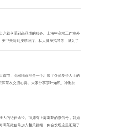
馆就坐落于此，馆内展示了中国电影的发展历程，
受浓厚的文化氛围。## 大圈生态之美上海大圈有
不出户就享受到高品质的服务。上海中高端工作室外
、美甲美睫到按摩理疗、私人健身指导等，满足了
专业的发型师和美容师携带高端的产品和工具上门。
品都是经过严格筛选的优质品牌，确保在打造美丽
化大都市，高端喝茶群是一个汇聚了众多爱茶人士的
资深茶友交流心得。大家分享茶叶知识、冲泡技
种高品质的生活方式和文化体验。## 常见的加入
茶群的绝佳机会。可以通过关注茶行业媒体、社交
路佳人的绝佳途径。而拥有上海喝茶的微信号，就如
上海喝茶微信号加入相关群组，你会发现这里汇聚了
能在这个圈子里找到。每天群里都会有各种话题讨