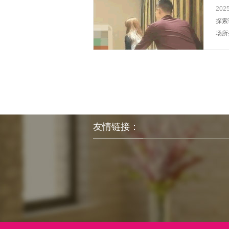
2025
探索
场所
到，
动也
博物馆
友情链接：