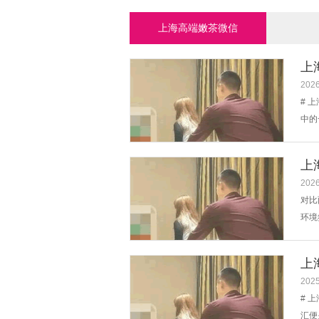
上海高端嫩茶微信
上
2026
# 
中的
静谧
正、
上
不...
2026
对比
环境
传统
理念
上
等，.
2025
# 
汇便