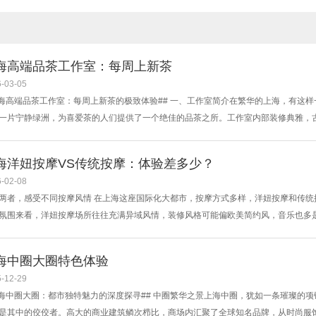
海高端品茶工作室：每周上新茶
-03-05
上海高端品茶工作室：每周上新茶的极致体验## 一、工作室简介在繁华的上海，有这
一片宁静绿洲，为喜爱茶的人们提供了一个绝佳的品茶之所。工作室内部装修典雅，
而高雅的氛围。这里汇聚了来自全国各地的茶叶专家和茶艺师，他们对茶有着深入的
最优质的品茶体验。## 二、每周上新茶的魅力每周上新茶是该工作室的一大特色。
海洋妞按摩VS传统按摩：体验差多少？
-02-08
两者，感受不同按摩风情 在上海这座国际化大都市，按摩方式多样，洋妞按摩和传统
氛围来看，洋妞按摩场所往往充满异域风情，装修风格可能偏欧美简约风，音乐也多
按摩店一般营造出中式古典氛围，木质的装修、轻柔的古典音乐，充满了东方韵味。
，手法较为直接有力，注重肌肉的放松和拉伸，会运用到一些独特的关节活动技巧。
海中圈大圈特色体验
..
-12-29
上海中圈大圈：都市独特魅力的深度探寻## 中圈繁华之景上海中圈，犹如一条璀璨的
是其中的佼佼者。高大的商业建筑鳞次栉比，商场内汇聚了全球知名品牌，从时尚服