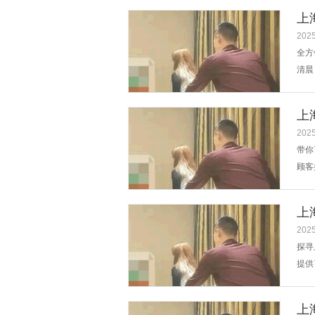
论，
上
期的.
2025
全方
清晨
吃，
化服
上
摩房.
2025
带你
顾客
有舒
还有
上
说，.
2025
探寻
提供
地、
班族
上
动。.