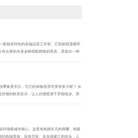
样一家独具特色的高端品茶工作室。它宛如喧嚣都市
古色古香的木质桌椅搭配精致的茶具，营造出一种
研究和独特的见解，致力于为每一位顾客带来最纯
这意味着顾客每周都能品尝到不同产地、不同品种、
按摩备受关注，它们的体验差异究竟有多大呢？ 从
是舒缓的欧美音乐，让人仿佛置身于异国他乡。而
 按摩手法上，洋妞按摩可能会结合一些西方的理疗
传统按摩则以中医理论为基础，如推拿、按摩穴位
项链环绕着城市核心。这里有热闹非凡的商圈，徐家
饰到高端美妆，应有尽有。走在徐家汇的街头，人