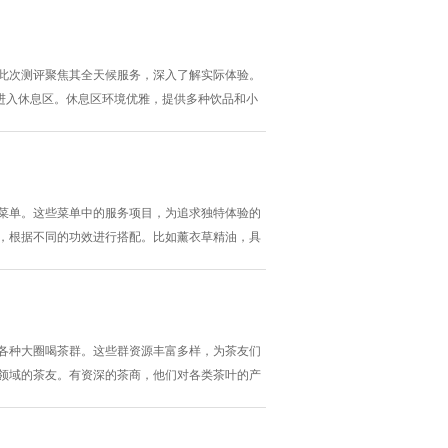
力的社交派对中。 在这里，你可以了解到妹子们近
。此次测评聚焦其全天候服务，深入了解实际体验。
进入休息区。休息区环境优雅，提供多种饮品和小
力度恰到好处，能根据顾客身体状况和需求提供个性
专业与用心。同时，会所的场地设施维护良好，按
藏菜单。这些菜单中的服务项目，为追求独特体验的
油，根据不同的功效进行搭配。比如薰衣草精油，具
客仿佛置身于薰衣草花海之中，全身心得到放松。
体经络进行疏通。对于长期久坐、缺乏运动的人来
了各种大圈喝茶群。这些群资源丰富多样，为茶友们
同领域的茶友。有资深的茶商，他们对各类茶叶的产
茶友们大开眼界。还有茶叶爱好者，他们可能是上
己珍藏的好茶。 其次，群里会定期组织线下茶会活